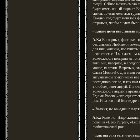
людей. Сейчас можно смело ск
будет иметь новый формат. Во
сцены. То есть меняться груп
Каждый год будет меняться фо
стараться, чтобы людям было 
– Какие цели вы ставили п
А.К.:
Во-первых, фестиваль н
бесплатный. Любители тяжелог
для них, конечно, послушать
– это счастье. И мы даем им 
возможность поиграть не тол
того, мы, наверное, в следу
молодых групп. В-третьих, эт
Слава Москве!». Для меня это
энтузиазмом практически все
последнюю песню, и как нам 
это объединяет людей. И я счи
возможность людям выразить 
Единая Россия – это единстве
рок. И за это я ей благодарен.
– Значит, не вы один в па
А.К.:
Конечно! Надо сказать,
роке: на «Deep Purple», «Led 
любят тяжелый рок.
– Как вы считаете, чем ва