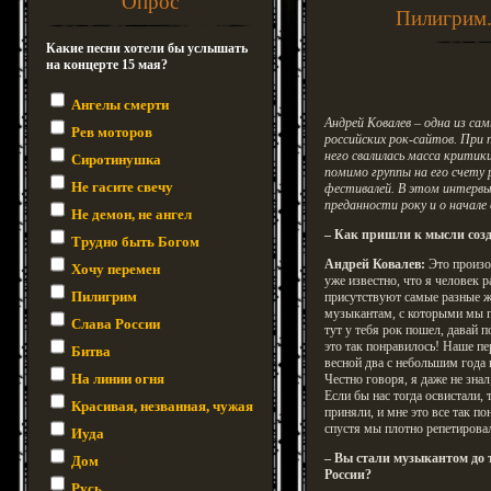
Опрос
Пилигрим.
Какие песни хотели бы услышать
на концерте 15 мая?
Ангелы смерти
Андрей Ковалев – одна из с
Рев моторов
российских рок-сайтов. При 
него свалилась масса крити
Сиротинушка
помимо группы на его счету 
Не гасите свечу
фестивалей. В этом интервью
преданности року и о начале
Не демон, не ангел
– Как пришли к мысли созд
Трудно быть Богом
Андрей Ковалев:
Это произош
Хочу перемен
уже известно, что я человек 
Пилигрим
присутствуют самые разные ж
музыкантам, с которыми мы пи
Слава России
тут у тебя рок пошел, давай
это так понравилось! Наше п
Битва
весной два с небольшим года 
На линии огня
Честно говоря, я даже не знал,
Если бы нас тогда освистали, 
Красивая, незванная, чужая
приняли, и мне это все так п
спустя мы плотно репетировал
Иуда
– Вы стали музыкантом до т
Дом
России?
Русь