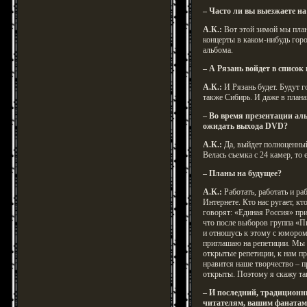
– Часто ли вы выезжаете на
А.К.:
Вот этой зимой мы план
концерты в каком-нибудь горо
альбома.
– А Рязань войдет в список
А.К.:
И Рязань будет. Будут 
также Сибирь. И даже в плана
– Во время презентации ал
ожидать выхода DVD?
А.К.:
Да, выйдет полноценный
Велась съемка с 24 камер, то 
– Планы на будущее?
А.К.:
Работать, работать и ра
Интернете. Кто нас ругает, кт
говорят: «Единая Россия» при
что после выборов группа «П
и отношусь к этому с юмором
приглашаю на репетиции. Мы 
открытые репетиции, к нам пр
нравится наше творчество – п
открыты. Поэтому я скажу та
– И последний, традицион
читателям, вашим фанатам