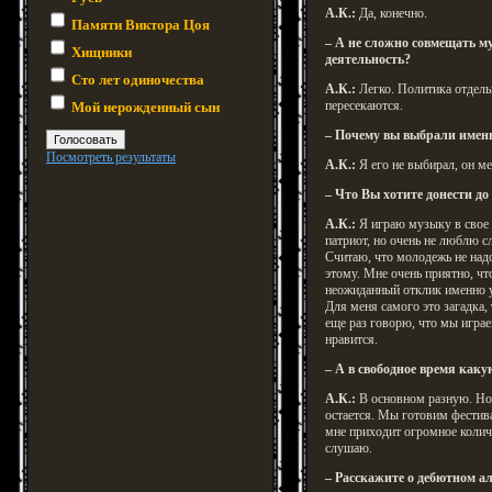
А.К.:
Да, конечно.
Памяти Виктора Цоя
– А не сложно совмещать 
Хищники
деятельность?
Сто лет одиночества
А.К.:
Легко. Политика отдельн
пересекаются.
Мой нерожденный сын
– Почему вы выбрали имен
Посмотреть результаты
А.К.:
Я его не выбирал, он ме
– Что Вы хотите донести д
А.К.:
Я играю музыку в свое у
патриот, но очень не люблю с
Считаю, что молодежь не надо
этому. Мне очень приятно, чт
неожиданный отклик именно у
Для меня самого это загадка, 
еще раз говорю, что мы играе
нравится.
– А в свободное время как
А.К.:
В основном разную. Но 
остается. Мы готовим фестив
мне приходит огромное колич
слушаю.
– Расскажите о дебютном а