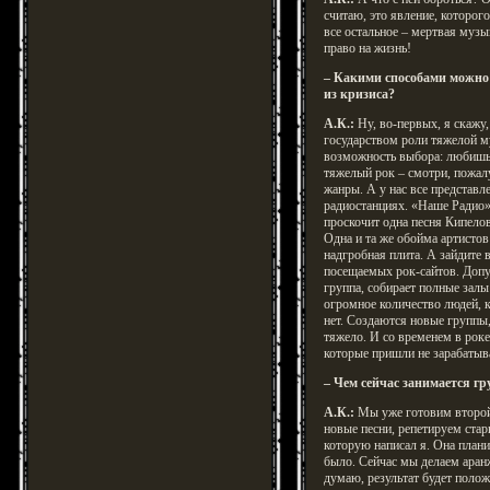
считаю, это явление, которог
все остальное – мертвая музы
право на жизнь!
– Какими способами можно
из кризиса?
А.К.:
Ну, во-первых, я скажу,
государством роли тяжелой м
возможность выбора: любишь 
тяжелый рок – смотри, пожалу
жанры. А у нас все представле
радиостанциях. «Наше Радио» 
проскочит одна песня Кипелова
Одна и та же обойма артистов
надгробная плита. А зайдите 
посещаемых рок-сайтов. Доп
группа, собирает полные залы 
огромное количество людей, 
нет. Создаются новые группы
тяжело. И со временем в рок
которые пришли не зарабатыва
– Чем сейчас занимается гр
А.К.:
Мы уже готовим второ
новые песни, репетируем стар
которую написал я. Она планир
было. Сейчас мы делаем аран
думаю, результат будет поло