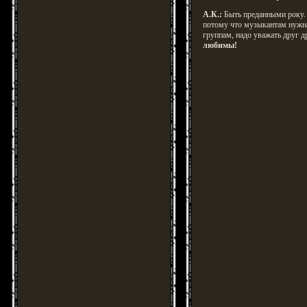
А.К.:
Быть преданными року.
потому что музыкантам нужн
группам, надо уважать друг д
любимы!