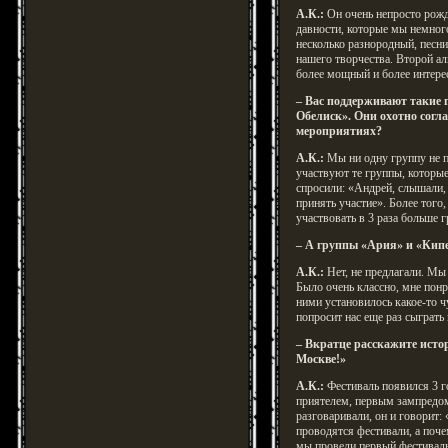
А.К.:
Он очень непросто рожд
давности, которые мы немног
несколько разнородный, песни
нашего творчества. Второй ал
более мощный и более интере
– Вас поддерживают такие 
Обелиск». Они охотно согл
мероприятиях?
А.К.:
Мы ни одну группу не 
участвуют те группы, которые
спросили: «Андрей, слышали,
принять участие». Более того
участвовать в 3 раза больше г
– А группы «Ария» и «Кипе
А.К.:
Нет, не предлагали. Мы 
Было очень классно, мне понр
ними установилось какое-то 
попросит нас еще раз сыграть 
– Вкратце расскажите исто
Москве!»
А.К.:
Фестиваль появился 3 го
приятелем, первым зампред
разговаривали, он и говорит:
проводятся фестивали, а поч
мы провели первый фестиваль