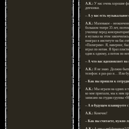
А.К.:
У нас очень хорошие фа
девчонки.
– А у вас есть музыкальное
А.К.:
Маленькое – неоконченн
большом театре 35 лет, поэто
училище перед консерваторией
и музыка на этом закончилась.
поиграл в институте на бас-г
«Пилигрим». Я, наверное, бы
играл по нотам. Я брал пласт
один к одному, а потом по но
– А что вас вдохновляет на
А.К.:
Я не знаю. Должно быть 
телефон: я раз-раз и… Или бу
– Как вы пришли к сотрудн
А.К.:
Мы играли на одних и т
ко мне приехали, мы к ним п
записано на студии группы «М
– А в будущем планируете 
А.К.:
Конечно!
– Как вы считаете, нужно л
А.К.:
А что с ней бороться? О