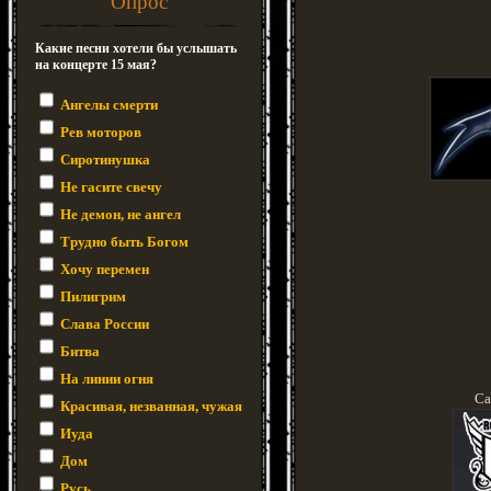
Опрос
Какие песни хотели бы услышать
на концерте 15 мая?
Ангелы смерти
Рев моторов
Сиротинушка
Не гасите свечу
Не демон, не ангел
Трудно быть Богом
Хочу перемен
Пилигрим
Слава России
Битва
На линии огня
Са
Красивая, незванная, чужая
Иуда
Дом
Русь