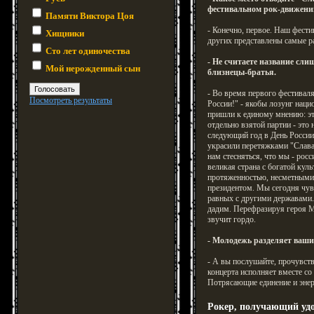
фестивальном рок-движени
Памяти Виктора Цоя
- Конечно, первое. Наш фести
Хищники
других представлены самые р
Сто лет одиночества
- Не считаете название сли
Мой нерожденный сын
близнецы-братья.
- Во время первого фестиваля
Посмотреть результаты
России!" - якобы лозунг наци
пришли к единому мнению: это
отдельно взятой партии - это
следующий год в День России
украсили перетяжками "Слава 
нам стесняться, что мы - рос
великая страна с богатой кул
протяженностью, несметными
президентом. Мы сегодня чув
равных с другими державами. 
дадим. Перефразируя героя Ма
звучит гордо.
- Молодежь разделяет ваш
- А вы послушайте, прочувст
концерта исполняет вместе со
Потрясающие единение и энер
Рокер, получающий удо