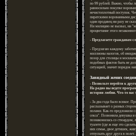
по 99 рублей. Важно, чтобы л
равносильно покупке ворова
нечистоплотный поступок. Чес
пиратскими ворованными диск
один продавец ни разу не сказ
Ни милицию не вызвал, ни "м
процветание этого незаконног
- Предлагаете гражданам с
- Предлагаю каждому заботит
миллионы налогов, об имидже
позор для столицы и москвич
подобных фактов быть не до
ситуацией, значит порядок на
Завидный жених соедин
- Позвольте перейти к друг
На радио вы ведете прогр
истории любви. Что-то вас
- За два года было всякое. Пр
рассказывает о разных сторо
полами. Как-то предложили с
секса". Позвонила девушка и 
познакомилась со стюардом, л
туалете (где ж еще это сделат
них семья, двое детишек, жив
отпускать друг друга в полет.