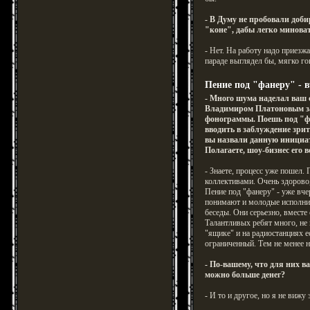
- В Думу не пробовали доб
"коне", дабы легко миноват
- Нет. На работу надо приезжа
параде выглядел бы, мягко го
Пение под "фанеру" - 
- Много шума наделал ваш 
Владимиром Платоновым за
фонограммы. Поешь под "фа
вводить в заблуждение зрит
вы назвали данную инициа
Полагаете, шоу-бизнес его 
- Знаете, процесс уже пошел.
коллективами. Очень здорово
Пение под "фанеру" - уже вче
понимают и молодые исполнит
беседы. Они серьезно, вместе
Талантливых ребят много, не
"ящике" и на радиостанциях е
ограниченный. Тем не менее н
- По-вашему, что для них в
можно больше денег?
- И то и другое, но я не вижу