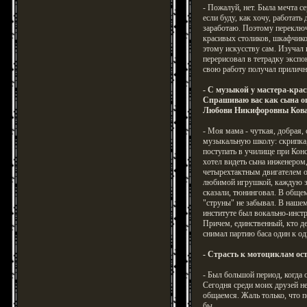
- Пожалуй, нет. Была мечта с
если буду, как хочу, работать 
заработаю. Поэтому переключ
красивых столиков, шкафчиков
этому искусству сам. Изучал 
перерисовал в тетрадку экспо
свою работу получал приличн
- С музыкой у мастера-кр
Спрашиваю вас как сына о
Любови Никифоровны Кова
- Моя мама - чуткая, добрая, 
музыкальную школу: скрипка,
поступать в училище при Конс
хотел видеть сына инженером
четырехтактным двигателем от
любимой игрушкой, каждую зи
сказали, тюнинговал. В общем
"струны" не забывал. В наш
институте был вокально-инстр
Причем, единственный, кто де
снимал партию баса один к о
- Страсть к мотоциклам ос
- Был большой период, когда 
Сегодня среди моих друзей не
общаемся. Жаль только, что по
бы.