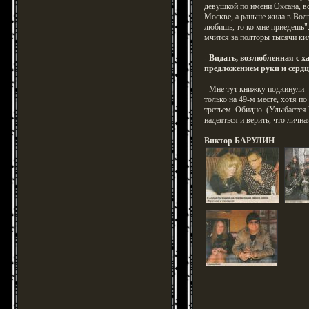
девушкой по имени Оксана, вс
Москве, а раньше жила в Волг
любишь, то ко мне приедешь".
мчится за полторы тысячи ки
- Видать, возлюбленная с х
предложением руки и сердца
- Мне тут книжку подкинули -
только на 49-м месте, хотя п
третьем. Обидно. (Улыбается.
надеяться и верить, что лична
Виктор БАРУЛИН