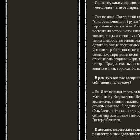
- Скажите, каким образом 
"металлист" и поэт-лирик,
- Сам не знаю. Поклонники т
"многостаночникам". Группа 
персонажи в рок-тусовке. Вы
восторга до острой неприязни
команда создана специально "
таким способом завоевать гол
одного из самых посещаемых)
успокоить: ребята, никто не х
такой: пою лирические песни -
стихи, издаю сборники - три,
четыре. Правда, тяжелый рок
затягивает, как воронка, боль
- В рок-тусовке вас воспри
себя своим человеком?
- Да. Я же не виноват, что от
Жил в эпоху Возрождения Лео
архитектор, ученый, инженер.
страсть к ваянию. А зодчие н
(Улыбается.) Это так, к слову
сейчас еще живописью займус
"пятерки" учился.
- В детские, юношеские год
разносторонней одаренност