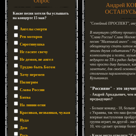
Опрос
Андрей КО
ОСТАНУСЬ
Какие песни хотели бы услышать
на концерте 15 мая?
"Семейный ПРОСПЕКТ", авгу
Ангелы смерти
В минувшую субботу прошел
Рев моторов
"Слава России! Слава Москве!
песню "Маленький ангел" - с
Сиротинушка
обещающему стать хитом ны
этими двумя событиями? Ру
Не гасите свечу
композитора и поэта, музык
Не демон, не ангел
ведущего на ТВ и радио Андр
что просто диву даешься, как
Трудно быть Богом
заметьте, для своей основно
столичным парламентарием 
Хочу перемен
Кузьминках.
Пилигрим
"Россияне" - это звучи
Слава России
- Андрей Аркадьевич, чем 
Битва
предыдущих?
На линии огня
- Больше команд - 18, больш
Красивая, незванная, чужая
с Украины, так что наш фест
впервые выступления пройдут 
Иуда
группа играет, на другой - н
10, что сделает зрелище боле
Дом
Русь
- Какое место отводите "Сл