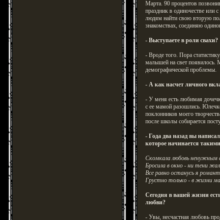
Марта. 90 процентов позвони
праздник в одиночестве или с
людям найти свою вторую пол
знакомствах, соединяю одинок
- Выступаете в роли свахи?
- Вроде того. Пора статистику
малышей на свет появилось. 
демографической проблемы.
- А как насчет личного вкл
- У меня есть любимая дочечк
с ее мамой разошлись. Юлечке
поклонников моего творчества
после школы собирается пост
- Года два назад вы напис
которое начинается таким
Скомкала любовь ненужным
Бросила в окно - ни тени жа
Все равно останусь я роман
Грустно только - в жизни м
Сегодня в вашей жизни ест
любви?
- Увы, несчастная любовь пр