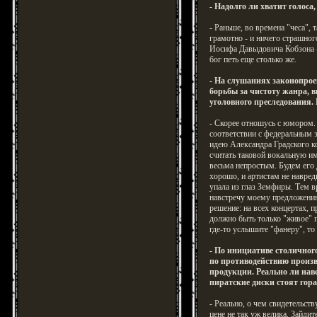
- Надолго ли хватит голоса,
- Раньше, во времена "чеса", 
грамотно - и ничего страшног
Иосифа Давыдовича Кобзона -
бог петь еще столько же.
- На слушаниях законопрое
борьбы за чистоту жанра, в
уголовного преследования
- Скорее отношусь с юмором. 
соответствии с федеральным 
идею Александра Градского к
считать таковой вокальную и
весьма непростым. Будем его
хорошо, и артистам не навред
упала из глаз Земфиры. Тем
навстречу моему предложению
решение: на всех концертах, 
должно быть только "живое" 
где-то услышите "фанеру", то
- По инициативе столичног
по противодействию произ
продукции. Реально ли наве
пиратские диски стоят гор
- Реально, о чем свидетельст
цене не так уж велика. Зайди