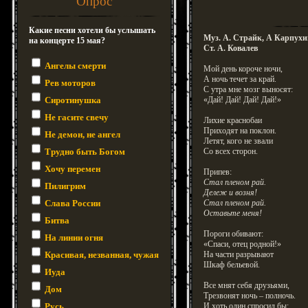
Опрос
Какие песни хотели бы услышать
Муз. А. Страйк, А Карпухи
на концерте 15 мая?
Ст. А. Ковалев
Ангелы смерти
Мой день короче ночи,
А ночь течет за край.
Рев моторов
С утра мне мозг выносят:
Сиротинушка
«Дай! Дай! Дай! Дай!»
Не гасите свечу
Лихие краснобаи
Приходят на поклон.
Не демон, не ангел
Летят, кого не звали
Трудно быть Богом
Со всех сторон.
Хочу перемен
Припев:
Стал пленом рай.
Пилигрим
Дележ и возня!
Слава России
Стал пленом рай.
Оставьте меня!
Битва
Пороги обивают:
На линии огня
«Спаси, отец родной!»
Красивая, незванная, чужая
На части разрывают
Шкаф бельевой.
Иуда
Все мнят себя друзьями,
Дом
Трезвонят ночь – полночь.
Русь
И хоть один спросил бы: