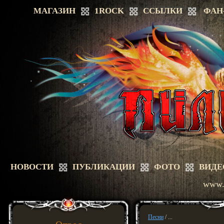
МАГАЗИН
1ROCK
ССЫЛКИ
ФАН
НОВОСТИ
ПУБЛИКАЦИИ
ФОТО
ВИДЕ
www.a
Песни
/ ...