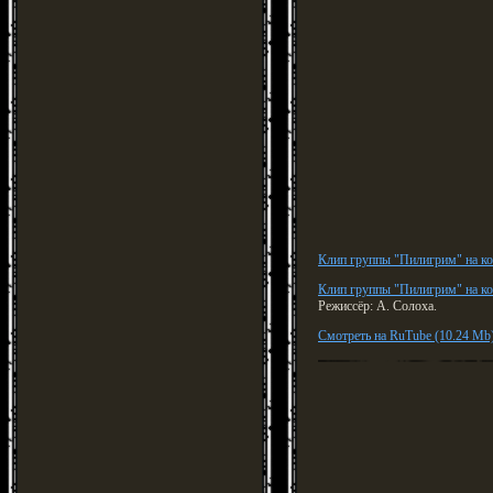
Клип группы "Пилигрим" на к
Клип группы "Пилигрим" на к
Режиссёр: А. Солоха.
Смотреть на RuTube (10.24 Mb