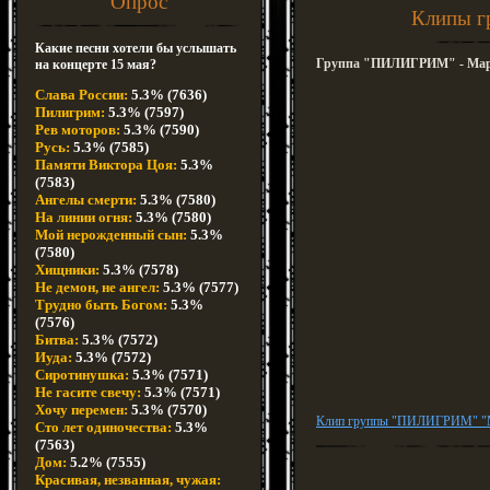
Опрос
Клипы г
Какие песни хотели бы услышать
Группа "ПИЛИГРИМ" - Ма
на концерте 15 мая?
Слава России:
5.3% (7636)
Пилигрим:
5.3% (7597)
Рев моторов:
5.3% (7590)
Русь:
5.3% (7585)
Памяти Виктора Цоя:
5.3%
(7583)
Ангелы смерти:
5.3% (7580)
На линии огня:
5.3% (7580)
Мой нерожденный сын:
5.3%
(7580)
Хищники:
5.3% (7578)
Не демон, не ангел:
5.3% (7577)
Трудно быть Богом:
5.3%
(7576)
Битва:
5.3% (7572)
Иуда:
5.3% (7572)
Сиротинушка:
5.3% (7571)
Не гасите свечу:
5.3% (7571)
Хочу перемен:
5.3% (7570)
Клип группы "ПИЛИГРИМ" "М
Сто лет одиночества:
5.3%
(7563)
Дом:
5.2% (7555)
Красивая, незванная, чужая: