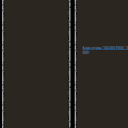
Клип группы "ПИЛИГРИМ" "П
MB)