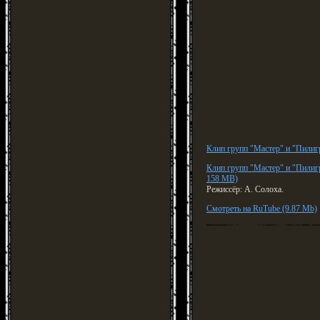
Клип групп "Мастер" и "Пилиг
Клип групп "Мастер" и "Пилиг
158 MB)
Режиссёр: А. Солоха.
Смотреть на RuTube (9.87 Mb)