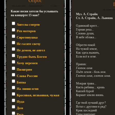
Опрос
Какие песни хотели бы услышать
Муз. А. Страйк
на концерте 15 мая?
Ст. А. Страйк, А. Лынник
Ангелы смерти
Одинокий крест...
Горная река...
Рев моторов
Словно души,
Сиротинушка
В небе облака...
Не гасите свечу
Обрести покой
На чужой земле,
Не демон, не ангел
Как здесь выжить,
Трудно быть Богом
Если всё в огне.
Хочу перемен
Припев:
Глоток огня
Пилигрим
Пьёт земля - боль моя.
Слава России
Глоток огня, глоток огня.
Битва
Мокрая трава...
Кисть рябины... кровь
На линии огня
Каплей бурой
Красивая, незванная, чужая
Кормит землю вновь.
Иуда
Где твой лучший друг?
Встал с другими в ряд?
Дом
Крик последний
Русь
Горы повторят.