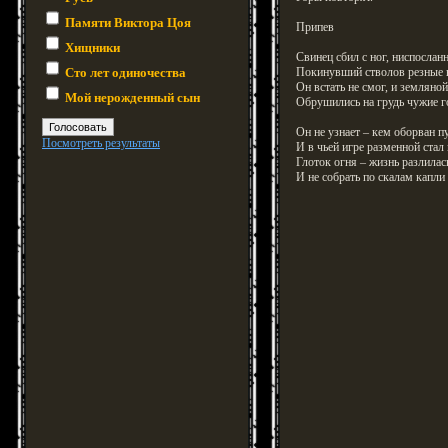
Памяти Виктора Цоя
Припев
Хищники
Свинец сбил с ног, ниспослан
Сто лет одиночества
Покинувший стволов резные 
Он встать не смог, и земляно
Мой нерожденный сын
Обрушились на грудь чужие г
Он не узнает – кем оборван пу
Посмотреть результаты
И в чьей игре разменной стал
Глоток огня – жизнь разлилась
И не собрать по скалам капл