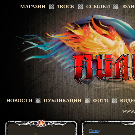
МАГАЗИН
1ROCK
ССЫЛКИ
ФАН
НОВОСТИ
ПУБЛИКАЦИИ
ФОТО
ВИДЕ
www.a
Песни
/ ...