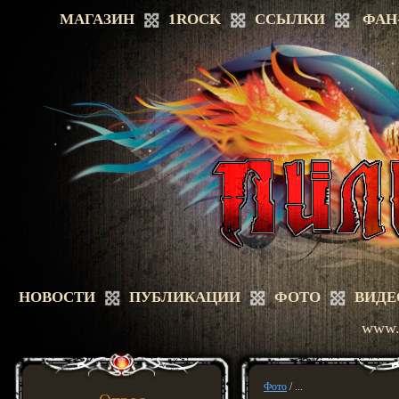
МАГАЗИН
1ROCK
ССЫЛКИ
ФАН
НОВОСТИ
ПУБЛИКАЦИИ
ФОТО
ВИДЕ
www.a
Фото
/ ...