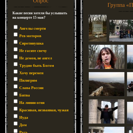
Опрос
Группа «П
Какие песни хотели бы услышать
на концерте 15 мая?
Ангелы смерти
Рев моторов
Сиротинушка
Не гасите свечу
Не демон, не ангел
Трудно быть Богом
Хочу перемен
Пилигрим
Слава России
Битва
На линии огня
Красивая, незванная, чужая
Иуда
Дом
Русь